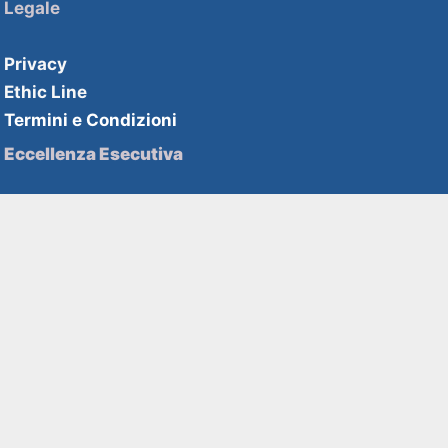
Legale
Privacy
Ethic Line
Termini e Condizioni
Eccellenza Esecutiva
Soluzioni HHPartners
Competenze HHAcademy
Strategie di innovazione
Soluzioni HHDecisive
Competenze HHInnovation
Contatti
2nd Floor Beaumont House 1b
Lambton Road London SW20 OLW