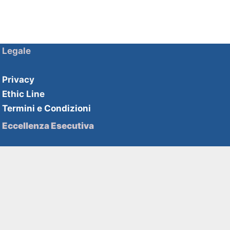
Legale
Privacy
Ethic Line
Termini e Condizioni
Eccellenza Esecutiva
Soluzioni HHPartners
Competenze HHAcademy
Strategie di innovazione
Soluzioni HHDecisive
Competenze HHInnovation